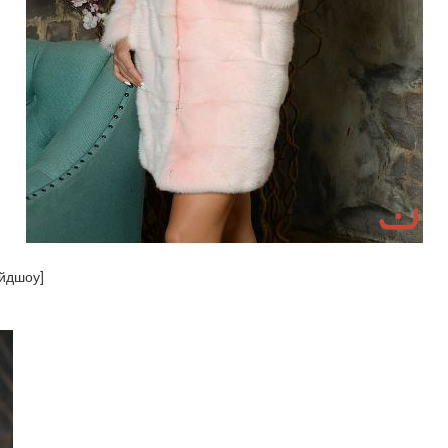
айдшоу]