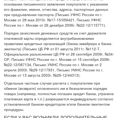
основании письменного заявления покупателя с указанием
его фамилии, имени, отчества, адреса, паспортных данных
при предъявлении паспорта (Письмо УФНС России по г.
Москве от 28 мая 2010г. №17-15/056421, Письмо УФНС
России по г. Москве от 26 декабря 2006г. №22-12/115771).
Порядок зачисления денежных средств на счет держателя
платежной карты определяется внутрибанковскими
правилами кредитных организаций (банка-эквайрера и банка-
эмитента) (Письмо ЦБ РФ от 01 августа 2011г. №112-Т,
Официальное разъяснение ЦБ РФ от 28 сентября 2009г. №34-
ОР, Письмо УФНС России по г. Москве от 15 сентября 2008г.
№22-12/087134, Письмо УМНС России по г. Москве от 2
апреля 2003г. №29-12/17931, Письмо УМНС России по г.
Москве от 13 августа 2003г. №29-12/44313).
Отдельные частные случаи расчета с покупателем при
обмене (возврате) оплаченного им в безналичном порядке
товара (например, полностью погашен кредит банка, утрачена
платежная карта и т.п.) разрешаются индивидуально согласно
установленной банком-кредитором и/или банком-эмитентом
процедуры.
ЕСЛИ У ВАС ВОЗНИКЛИ ДОПОЛНИТЕЛЬНЫЕ