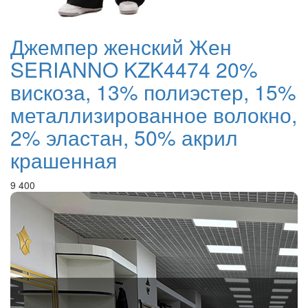
Джемпер женский Жен
SERIANNO KZK4474 20%
вискоза, 13% полиэстер, 15%
металлизированное волокно,
2% эластан, 50% акрил
крашенная
9 400