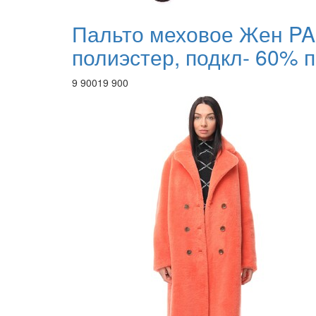
Пальто меховое Жен PA
полиэстер, подкл- 60% 
9 900
19 900